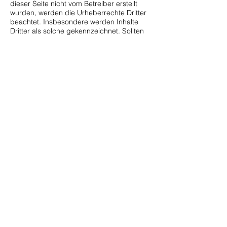
dieser Seite nicht vom Betreiber erstellt
wurden, werden die Urheberrechte Dritter
beachtet. Insbesondere werden Inhalte
Dritter als solche gekennzeichnet. Sollten
Sie trotzdem auf eine
Urheberrechtsverletzung aufmerksam
werden, bitten wir um einen
entsprechenden Hinweis. Bei
Bekanntwerden von Rechtsverletzungen
werden wir derartige Inhalte umgehend
entfernen.
Impressum
Datenschutz
AGB
Adresse
Sweet Dream Hostel & Pension
Markt 2-3
18273 Güstrow