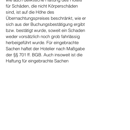
für Schäden, die nicht Körperschäden
sind, ist auf die Höhe des
Übernachtungspreises beschränkt, wie er
sich aus der Buchungsbestätigung ergibt
bzw. bestätigt wurde, soweit ein Schaden
weder vorsätzlich noch grob fahrlässig
herbeigeführt wurde. Für eingebrachte
Sachen haftet der Hotelier nach Maßgabe
der §§ 701 ff. BGB. Auch insoweit ist die
Haftung für eingebrachte Sachen
regelmäßig beschränkt. Bei der Nutzung
von Einrichtungen durch Kinder, welche
sich auf dem Hotelgrundstück befinden,
haften grundsätzlich die Eltern.
12. Sie haben zu jeder Zeit und ohne
Angabe von Gründen die Möglichkeit, der
Verarbeitung Ihrer Daten zu
widersprechen und deren Löschung zu
verlangen. Die Löschung werden wir
umgehend vornehmen. Sollte eine